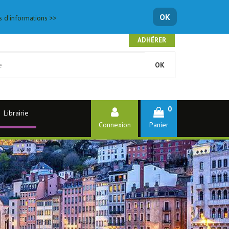
OK
s d'informations >>
ADHÉRER
OK
0
Librairie
Connexion
Panier