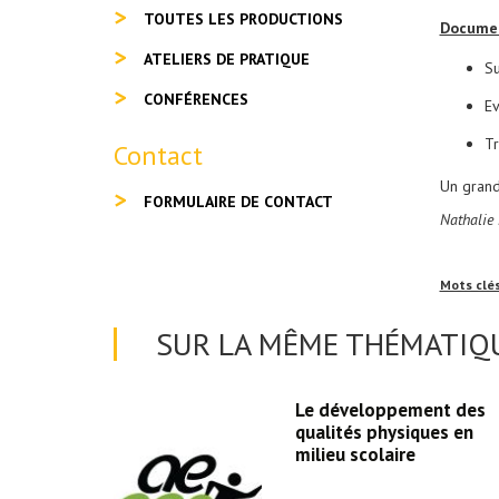
TOUTES LES PRODUCTIONS
Documen
ATELIERS DE PRATIQUE
Su
CONFÉRENCES
Ev
Tr
Contact
Un grand
FORMULAIRE DE CONTACT
Nathalie
Mots clé
SUR LA MÊME THÉMATIQU
INING
Le développement des
UE
qualités physiques en
 DRAPIER
milieu scolaire