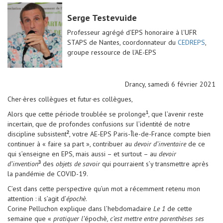
Serge Testevuide
Professeur agrégé d'EPS honoraire à l'UFR
STAPS de Nantes, coordonnateur du
CEDREPS
,
groupe ressource de l'AE-EPS
Drancy, samedi 6 février 2021
Cher·ères collègues et futur·es collègues,
Alors que cette période troublée se prolonge
, que l’avenir reste
1
incertain, que de profondes confusions sur l’identité de notre
discipline subsistent
, votre AE-EPS Paris-Île-de-France compte bien
2
continuer à « faire sa part », contribuer au
devoir d’inventaire
de ce
qui s’enseigne en EPS, mais aussi – et surtout – au
devoir
d’invention
des
objets de savoir
qui pourraient s’y transmettre après
3
la pandémie de COVID-19.
C’est dans cette perspective qu’un mot a récemment retenu mon
attention : il s’agit d’
épochè
.
Corine Pelluchon explique dans l’hebdomadaire
Le 1
de cette
semaine que «
pratiquer l’
épochè
, c’est mettre entre parenthèses ses