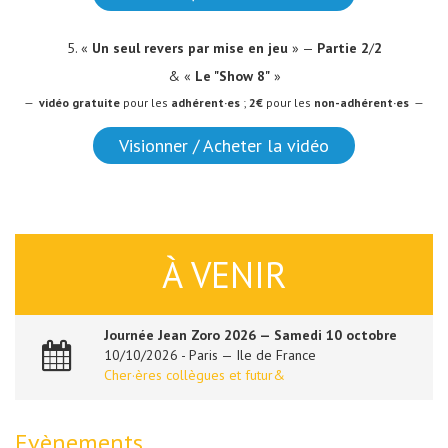
5. «
Un seul revers par mise en jeu
» —
Partie 2
/
2
& «
Le "Show 8"
»
—
vidéo
gratuite
pour les
adhérent·es
;
2€
pour les
non-adhérent·es
—
Visionner / Acheter la vidéo
À VENIR
Journée Jean Zoro 2026 — Samedi 10 octobre
10/10/2026 - Paris — Ile de France
Cher·ères collègues et futur&
Evènements