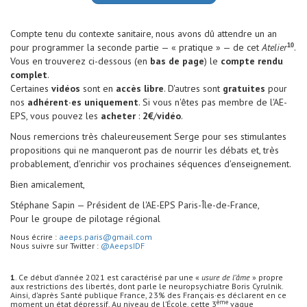
Compte tenu du contexte sanitaire, nous avons dû attendre un an
pour programmer la seconde partie — « pratique » — de cet
Atelier
.
10
Vous en trouverez ci-dessous (en
bas de page
) le
compte rendu
complet
.
Certaines
vidéos
sont en
accès libre
. D'autres sont
gratuites
pour
nos
adhérent·es uniquement
. Si vous n'êtes pas membre de l'AE-
EPS, vous pouvez les
acheter
:
2€
/
vidéo
.
Nous remercions très chaleureusement Serge pour ses stimulantes
propositions qui ne manqueront pas de nourrir les débats et, très
probablement, d'enrichir vos prochaines séquences d'enseignement.
Bien amicalement,
Stéphane Sapin — Président de l'AE-EPS Paris-Île-de-France,
Pour le groupe de pilotage régional
Nous écrire :
aeeps.paris@gmail.com
Nous suivre sur Twitter :
@AeepsIDF
1
. Ce début d’année 2021 est caractérisé par une «
usure de l’âme
» propre
aux restrictions des libertés, dont parle le neuropsychiatre Boris Cyrulnik.
Ainsi, d’après Santé publique France, 23% des Français·es déclarent en ce
ème
moment un état dépressif. Au niveau de l’École, cette 3
vague