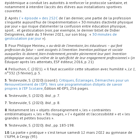
épidémique a conduit les autorités à renforcer le protocole sanitaire, et
notamment à interdire l’accès des élèves aux installations sportives
couvertes.
2
. Après
l’ « épisode » des 2S2C
de l'an dernier, une partie de la profession
s’inquiète aujourd’hui de l’expérimentation « 30 minutes d’activité physique
par jour » qui risque d’alimenter la confusion entre éducation physique,
sport… et gesticulation (voir, par exemple, le dernier billet de Didier
Delignières, daté du 3 février 2021, sur son blog : «
30 minutes de
gesticulation par jour
»).
3
. Pour Philippe Meirieu, «
au-delà de l’inventaire, les éducateurs – qui font
profession du futur – sont assignés à l’invention. Invention politique et sociale
auxquelles ils doivent, bien évidemment, prendre pleinement leur part. Invention
pédagogique aussi, qui relève de la spécificité de leur engagement professionnel.
» (
in
Éduquer après les attentats, ESF éditeur, 2016, p. 21)
4
. Pelluchon, C. (2021). « Il faut accueillir cette situation avec humilité »,
Le 1
,
n°332 (3 février), p. 5.
5
. Testevuide, S. (2020) (coord.).
Critiques, Éclairages, Démarches pour un
Renouvellement de l’EPS. Vers une programmation d’objets de savoir
propres à l’EP Scolaire
, Édition AE-EPS, 256 pages.
6
. Testevuide, S. (2020).
Ibid
., p. 7.
7
. Testevuide, S. (2020).
Ibid
., p. 8.
8
. Notamment les « objets d’enseignement », les « contraintes
emblématiques », les « fils rouges, » l’ « égalité et l’accessibilité » et « les
grandes et petites boucles ».
9
. Testevuide, S. (2020).
Ibid
., pp. 183-198.
10
. La partie « pratique » s'est tenue samedi 12 mars 2022 au gymnase de
l'IUFM, à Cergy (95).