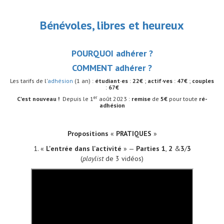
Bénévoles, libres et heureux
POURQUOI adhérer ?
COMMENT adhérer ?
Les tarifs de l'
adhésion
(1 an) :
étudiant·es
:
22€
;
actif·ves
:
47€
;
couples
:
67€
er
C'est nouveau !
Depuis le 1
août 2023 :
remise
de
5€
pour toute
ré-
adhésion
Propositions
«
PRATIQUES
»
1. «
L'entrée dans l'activité
» —
Parties 1
,
2
&
3
/
3
(
playlist
de 3 vidéos)