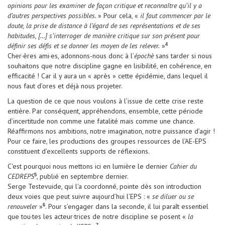
opinions pour les examiner de façon critique et reconnaître qu’il y a
d’autres perspectives possibles.
» Pour cela, «
il faut commencer par le
doute, la prise de distance à l’égard de ses représentations et de ses
habitudes, […] s’interroger de manière critique sur son présent pour
définir ses défis et se donner les moyen de les relever.
»
4
Cher·ères ami·es, adonnons-nous donc à l’
épochè
sans tarder si nous
souhaitons que notre discipline gagne en lisibilité, en cohérence, en
efficacité ! Car il y aura un « après » cette épidémie, dans lequel il
nous faut d’ores et déjà nous projeter.
La question de ce que nous voulons à l’issue de cette crise reste
entière. Par conséquent, appréhendons, ensemble, cette période
d’incertitude non comme une fatalité mais comme une chance.
Réaffirmons nos ambitions, notre imagination, notre puissance d’agir !
Pour ce faire, les productions des groupes ressources de l’AE-EPS
constituent d’excellents supports de réflexions.
C'est pourquoi nous mettons ici en lumière le dernier
Cahier du
CEDREPS
, publié en septembre dernier.
5
Serge Testevuide, qui l'a coordonné, pointe dès son introduction
deux voies que peut suivre aujourd’hui l’EPS : «
se diluer ou se
renouveler
»
. Pour s’engager dans la seconde, il lui paraît essentiel
6
que tou·tes les acteur·trices de notre discipline se posent «
la