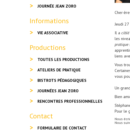
JOURNÉE JEAN ZORO
Cher·ère
Informations
Jeudi 27
VIE ASSOCIATIVE
Il a
ciblé
les nive
pratique 
Productions
apprenti
liens av
TOUTES LES PRODUCTIONS
Vous tro
ATELIERS DE PRATIQUE
Certaine
vous po
BISTROTS PÉDAGOGIQUES
Un grand 
JOURNÉES JEAN ZORO
Bien ami
RENCONTRES PROFESSIONNELLES
Stéphane
Pour le 
Contact
Nous écri
Nous suivr
FORMULAIRE DE CONTACT