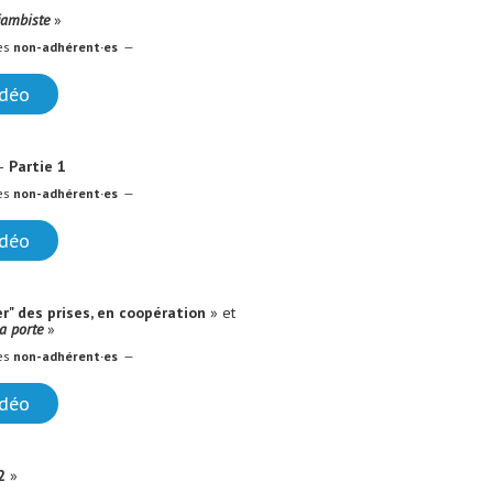
jambiste
»
es
non-adhérent·es
—
idéo
—
Partie 1
es
non-adhérent·es
—
idéo
" des prises, en coopération
» et
a porte
»
es
non-adhérent·es
—
idéo
2
»