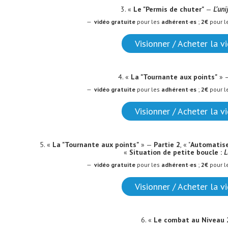
3. «
Le "Permis de chuter"
—
L'uni
—
vidéo
gratuite
pour les
adhérent·es
;
2€
pour l
Visionner / Acheter la v
4. «
La "Tournante aux points"
» 
—
vidéo
gratuite
pour les
adhérent·es
;
2€
pour l
Visionner / Acheter la v
5. «
La "Tournante aux points"
» —
Partie 2
, « "
Automatiser
«
Situation de petite boucle :
L
—
vidéo
gratuite
pour les
adhérent·es
;
2€
pour l
Visionner / Acheter la v
6. «
Le combat au Niveau 