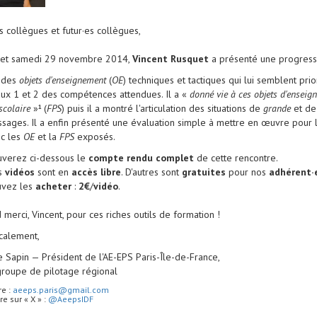
s collègues et futur·es collègues,
 et samedi 29 novembre 2014,
Vincent Rusquet
a présenté une progres
des
objets d'enseignement
(
OE
) techniques et tactiques qui lui semblent pri
aux 1 et 2 des compétences attendues. Il a «
donné vie à ces objets d'enseig
scolaire
»
(
FPS
) puis il a montré l'articulation des situations de
grande
et d
1
ssages. Il a enfin présenté une évaluation simple à mettre en œuvre pour l'
ec les
OE
et la
FPS
exposés.
uverez ci-dessous le
compte rendu complet
de cette rencontre.
s
vidéos
sont en
accès libre
. D'autres sont
gratuites
pour nos
adhérent·
uvez les
acheter
:
2€
/
vidéo
.
merci, Vincent, pour ces riches outils de formation !
calement,
 Sapin — Président de l'AE-EPS Paris-Île-de-France,
groupe de pilotage régional
re :
aeeps.paris@gmail.com
e sur « X » :
@AeepsIDF