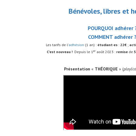
Bénévoles, libres et 
POURQUOI adhérer 
COMMENT adhérer 
Les tarifs de l'
adhésion
(1 an) :
étudiant·es
:
22€
;
act
er
C'est nouveau !
Depuis le 1
août 2023 :
remise
de
Présentation
«
THÉORIQUE
» (
playlis