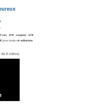
heureux
?
?
if·ves
:
47€
;
couples
:
67€
5€
pour toute
ré-adhésion
t
de 4 vidéos)