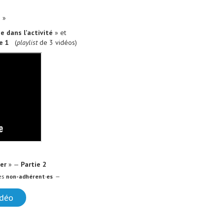
S
»
ée dans l'activité
» et
e 1
(
playlist
de 3 vidéos)
ter
» —
Partie 2
es
non-adhérent·es
—
idéo