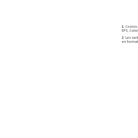
1
. Coston
EPS,
Cahie
2
. Les ta
en format