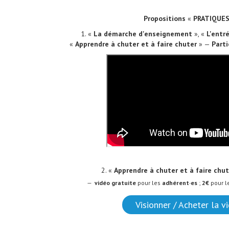
Propositions
«
PRATIQUE
1. «
La démarche d'enseignement
», «
L'entr
«
Apprendre à chuter et à faire chuter
» —
Parti
2. «
Apprendre à chuter et à faire chu
—
vidéo
gratuite
pour les
adhérent·es
;
2€
pour l
Visionner / Acheter la v