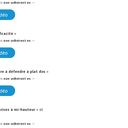
es
non-adhérent·es
—
idéo
ficacité
»
es
non-adhérent·es
—
idéo
re à défendre à plat dos
»
es
non-adhérent·es
—
idéo
rises à mi-hauteur
» et
es
non-adhérent·es
—