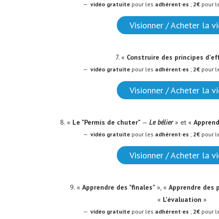
—
vidéo
gratuite
pour les
adhérent·es
;
2€
pour l
Visionner / Acheter la v
7. «
Construire des principes d'ef
—
vidéo
gratuite
pour les
adhérent·es
;
2€
pour l
Visionner / Acheter la v
8. «
Le "Permis de chuter"
—
Le bélier
» et «
Apprend
—
vidéo
gratuite
pour les
adhérent·es
;
2€
pour l
Visionner / Acheter la v
9. «
Apprendre des "finales"
»,
«
Apprendre des p
«
L'évaluation
»
—
vidéo
gratuite
pour les
adhérent·es
;
2€
pour l