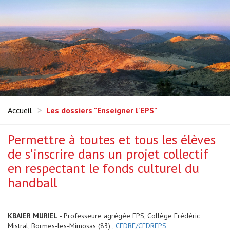
Accueil
Les dossiers "Enseigner l'EPS"
Permettre à toutes et tous les élèves
de s'inscrire dans un projet collectif
en respectant le fonds culturel du
handball
KBAIER MURIEL
- Professeure agrégée EPS, Collège Frédéric
Mistral, Bormes-les-Mimosas (83)
, CEDRE/CEDREPS