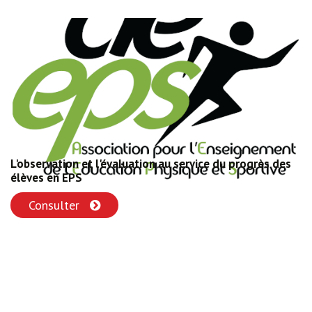
L'observation et l'évaluation au service du progrès des
élèves en EPS
Consulter