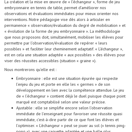
La création et la mise en œuvre de « l’échangeur », forme de jeu
embryonnaire en tennis de table, permet d’améliorer nos
observations et évaluations immédiates pour mieux orienter nos
interventions. Notre pédagogie vise dès alors à articuler en
permanence « observation/évaluation du degré de mobilisation » et
« évolution de la forme de jeu embryonnaire ». La méthodologie
que nous proposons doit, simultanément, mobiliser les élèves pour
permettre par l’observation/évaluation de repérer « leurs
possibles » et faciliter leur cheminement adaptatif. « L’échangeur »,
est en cela une situation adaptée « aux possibles » des élèves pour
viser des réussites accessibles (situation « graine »).
Nous montrerons qu’elle est :
Embryonnaire : elle est une situation épurée qui respecte
l’enjeu du jeu et porte en elle les « germes » de son
développement en lien avec la compétence attendue. Le jeu
de « l’échangeur » contient déjà le duel puisque chaque point
marqué est comptabilisé selon une valeur précise.
Ajustable : elle se simplifie encore selon l’observation
immédiate de l’enseignant pour favoriser une réussite quasi
immédiate, c’est-à-dire partir de ce que font les élèves et
l’optimiser. « L’échangeur » peut se jouer au sol (« tennis ping-
pong »), avec une raquette adaptée et une balle plus