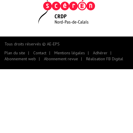
Tous droits réservés © AE-EPS
Plan du site
Contact
Mentions légales
Adhérer
Abonnement web
Abonnement revue
Réalisation FB Digital