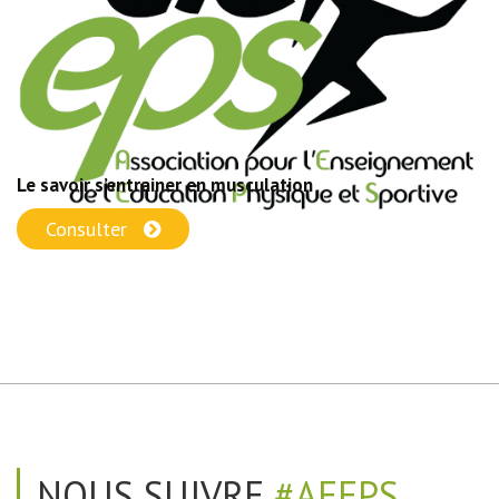
Le savoir s’entrainer en musculation
Consulter
NOUS SUIVRE
#AEEPS