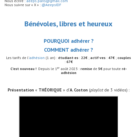
Nous écrire :
aeeps.paris@gmail.com
Nous suivre sur « X » :
@AeepsIDF
Bénévoles, libres et heureux
POURQUOI adhérer ?
COMMENT adhérer ?
Les tarifs de l'
adhésion
(1 an) :
étudiant·es
:
22€
;
actif·ves
:
47€
;
couples
:
67€
er
C'est nouveau !
Depuis le 1
août 2023 :
remise
de
5€
pour toute
ré-
adhésion
Présentation
«
THÉORIQU
E
» d'
A. C
oston
(
playlist
de 3 vidéos) :