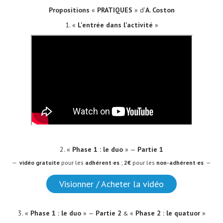
Propositions
«
PRATIQUES
» d'
A. Coston
1
. «
L'entrée dans l'activité
»
2. «
Phase 1 : le duo
» —
Partie 1
—
vidéo
gratuite
pour les
adhérent·es
;
2€
pour les
non-adhérent·es
—
Visionner / Acheter la vidéo
3. «
Phase 1 : le duo
» —
Partie 2
«
Phase 2 : le quatuor
»
&