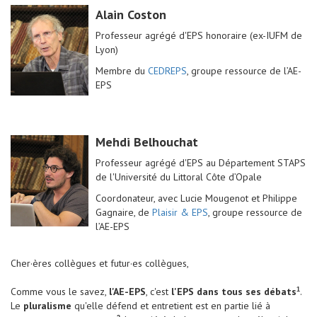
A
lain Coston
Professeur agrégé d'EPS honoraire (ex-IUFM de
Lyon)
Membre du
CEDREPS
, groupe ressource de l’AE-
EPS
M
ehdi Belhouchat
Professeur agrégé d'EPS au Département STAPS
de l'Université du Littoral Côte d’Opale
Coordonateur, avec Lucie Mougenot et Philippe
Gagnaire, de
Plaisir & EPS
, groupe ressource de
l’AE-EPS
Cher·ères collègues et futur·es collègues,
Comme vous le savez,
l'AE-EPS
, c'est
l'EPS dans tous ses débats
.
1
Le
pluralisme
qu'elle défend et entretient est en partie lié à