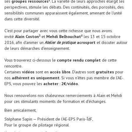
ses
groupes ressources
. La variété de leurs approches élargit les
2
perspectives, stimule les débats. Des continuités, des porosités, des
sensibilités communes apparaissent également, amenant de l'unité
dans cette diversité.
C'est pour partager avec vous cette richesse que nous avons
invité
Alain Coston
et
Mehdi Belhouchat
les 13 et 15 octobre
3
4
2016, afin d'animer un
Atelier de pratique
acrosport
et discuter autour
de leurs démarches d'enseignement.
Vous trouverez ci-dessous le
compte rendu complet
de cette
rencontre.
Certaines
vidéos
sont en
accès libre
. D'autres sont
gratuites
pour
nos
adhérent·es uniquement
. Si vous n'êtes pas membre de l'AE-
EPS, vous pouvez les
acheter
:
2€
/
vidéo
.
Nous renouvelons nos chaleureux remerciements à Alain et Mehdi
pour ces stimulants moments de formation et d'échanges.
Bien amicalement,
Stéphane Sapin — Président de l'AE-EPS Paris-ÎdF,
Pour le groupe de pilotage régional