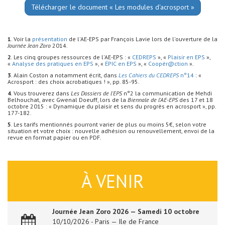
Télécharger le document « Les modules d'acrosport »
1
. Voir la
présentation
de l'AE-EPS par François Lavie lors de l'ouverture de la
Journée Jean Zoro
2014.
2
. Les cinq groupes ressources de l'AE-EPS : «
CEDREPS
», «
Plaisir en EPS
»,
«
Analyse des pratiques en EPS
», «
ÉPIC en EPS
», «
Coopér@ction
».
3
. Alain Coston a notamment écrit, dans
Les Cahiers du CEDREPS
n°14
: «
Acrosport : des choix acrobatiques ! », pp. 85-95.
4
. Vous trouverez dans
Les Dossiers de l'EPS
n°2 la communication de Mehdi
Belhouchat, avec Gwenal Doeuff, lors de la
Biennale de l'AE-EPS
des 17 et 18
octobre 2015 : « Dynamique du plaisir et sens du progrès en acrosport », pp.
177-182.
5
. Les tarifs mentionnés pourront varier de plus ou moins 5€, selon votre
situation et votre choix : nouvelle adhésion ou renouvellement, envoi de la
revue en format papier ou en PDF.
À VENIR
Journée Jean Zoro 2026 — Samedi 10 octobre
10/10/2026 - Paris — Ile de France