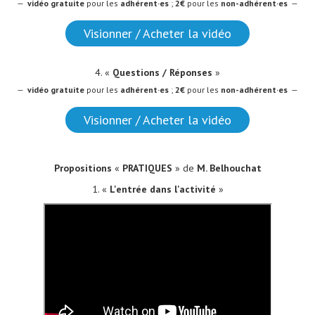
—
vidéo
gratuite
pour les
adhérent·es
;
2€
pour les
non-adhérent·es
—
Visionner / Acheter la vidéo
4. «
Questions / Réponses
»
—
vidéo
gratuite
pour les
adhérent·es
;
2€
pour les
non-adhérent·es
—
Visionner / Acheter la vidéo
Propositions
«
PRATIQUES
» de
M. Belhouchat
1
. «
L'entrée dans l'activité
»