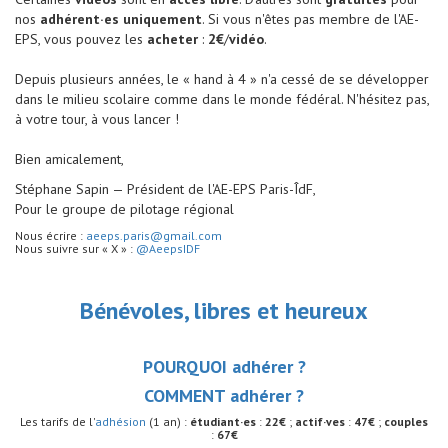
nos
adhérent·es uniquement
. Si vous n'êtes pas membre de l'AE-
EPS, vous pouvez les
acheter
:
2€
/
vidéo
.
Depuis plusieurs années, le « hand à 4 » n'a cessé de se développer
dans le milieu scolaire comme dans le monde fédéral. N'hésitez pas,
à votre tour, à vous lancer !
Bien amicalement,
Stéphane Sapin — Président de l'AE-EPS Paris-ÎdF,
Pour le groupe de pilotage régional
Nous écrire :
aeeps.paris@gmail.com
Nous suivre sur « X » :
@AeepsIDF
Bénévoles, libres et heureux
POURQUOI adhérer ?
COMMENT adhérer ?
Les tarifs de l'
adhésion
(1 an) :
étudiant·es
:
22€
;
actif·ves
:
47€
;
couples
:
67€