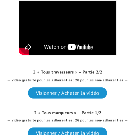
2. «
Tous traverseurs
» —
Partie 2
/
2
—
vidéo
gratuite
pour les
adhérent·es
;
2€
pour les
non-adhérent·es
—
Visionner / Acheter la vidéo
3.
«
Tous marqueurs
» —
Partie 1
/
2
—
vidéo
gratuite
pour les
adhérent·es
;
2€
pour les
non-adhérent·es
—
Visionner / Acheter la vidéo