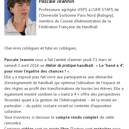
Pascale Jeannin
Professeure agrégée d'EPS à l'UFR STAPS de
l'Université Sorbonne Paris Nord (Bobigny),
membre du Conseil d'Administration de la
Fédération Française de Handball
Cher·ères collègues et futur·es collègues,
Pascale Jeannin
nous a fait l'amitié d'animer jeudi 31 mars et
samedi 2 avril 2016 un
Atelier de pratique
handball
: «
Le "hand à 4",
pour viser l'égalité des chances !
».
Elle y a exposé puis fait vivre aux participant·es une démarche
d'enseignement du handball qui optimise l'utilisation de l'espace et
des règles au profit des transformations de tou·tes les élèves. Elle a
également montré combien le « hand à 4 » offre des perspectives
fécondes quant à la gestion de l'hétérogénéité – de la mixité en
particulier – du public scolaire vivant un contexte d'opposition
collective.
Vous trouverez ci-dessous le
compte rendu complet
de cette
rencontre.
Certaines
vidéos
sont en
accès libre
. D'autres sont
gratuites
pour