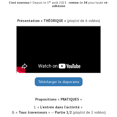
er
C'est nouveau !
Depuis le 1
août 2023 :
remise
de
5€
pour toute
ré-
adhésion
Présentation « THÉORIQUE »
(
playlist
de 6 vidéos)
Télécharger le diaporama
Propositions
«
PRATIQUES
»
1. «
L'entrée dans l'activité
»
& «
Tous traverseurs
» —
Partie 1
/
2
(
playlist
de 2 vidéos)