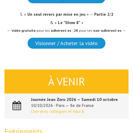
5. «
Un seul revers par mise en jeu
» —
Partie 2
/
2
& «
Le "Show 8"
»
—
vidéo
gratuite
pour les
adhérent·es
;
2€
pour les
non-adhérent·es
—
Visionner / Acheter la vidéo
À VENIR
Journée Jean Zoro 2026 — Samedi 10 octobre
10/10/2026 - Paris — Ile de France
Cher·ères collègues et futur&
Evènements