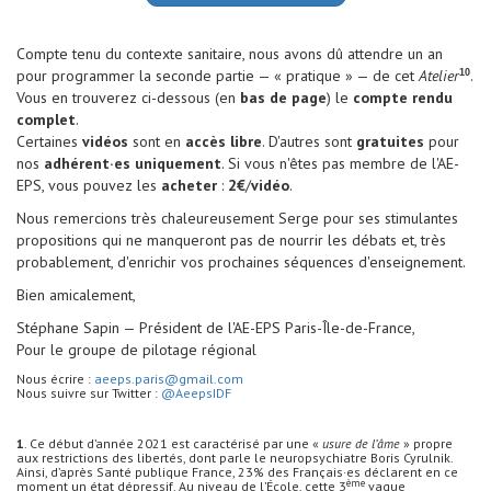
Compte tenu du contexte sanitaire, nous avons dû attendre un an
pour programmer la seconde partie — « pratique » — de cet
Atelier
.
10
Vous en trouverez ci-dessous (en
bas de page
) le
compte rendu
complet
.
Certaines
vidéos
sont en
accès libre
. D'autres sont
gratuites
pour
nos
adhérent·es uniquement
. Si vous n'êtes pas membre de l'AE-
EPS, vous pouvez les
acheter
:
2€
/
vidéo
.
Nous remercions très chaleureusement Serge pour ses stimulantes
propositions qui ne manqueront pas de nourrir les débats et, très
probablement, d'enrichir vos prochaines séquences d'enseignement.
Bien amicalement,
Stéphane Sapin — Président de l'AE-EPS Paris-Île-de-France,
Pour le groupe de pilotage régional
Nous écrire :
aeeps.paris@gmail.com
Nous suivre sur Twitter :
@AeepsIDF
1
. Ce début d’année 2021 est caractérisé par une «
usure de l’âme
» propre
aux restrictions des libertés, dont parle le neuropsychiatre Boris Cyrulnik.
Ainsi, d’après Santé publique France, 23% des Français·es déclarent en ce
ème
moment un état dépressif. Au niveau de l’École, cette 3
vague