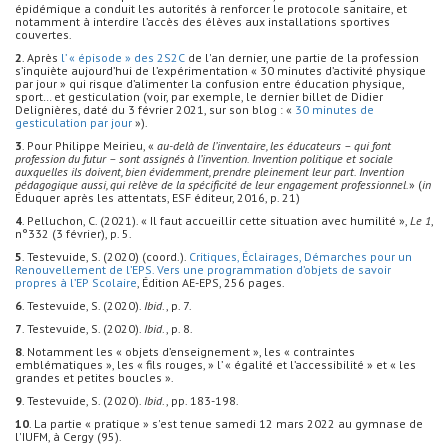
épidémique a conduit les autorités à renforcer le protocole sanitaire, et
notamment à interdire l’accès des élèves aux installations sportives
couvertes.
2
. Après
l’ « épisode » des 2S2C
de l'an dernier, une partie de la profession
s’inquiète aujourd’hui de l’expérimentation « 30 minutes d’activité physique
par jour » qui risque d’alimenter la confusion entre éducation physique,
sport… et gesticulation (voir, par exemple, le dernier billet de Didier
Delignières, daté du 3 février 2021, sur son blog : «
30 minutes de
gesticulation par jour
»).
3
. Pour Philippe Meirieu, «
au-delà de l’inventaire, les éducateurs – qui font
profession du futur – sont assignés à l’invention. Invention politique et sociale
auxquelles ils doivent, bien évidemment, prendre pleinement leur part. Invention
pédagogique aussi, qui relève de la spécificité de leur engagement professionnel.
» (
in
Éduquer après les attentats, ESF éditeur, 2016, p. 21)
4
. Pelluchon, C. (2021). « Il faut accueillir cette situation avec humilité »,
Le 1
,
n°332 (3 février), p. 5.
5
. Testevuide, S. (2020) (coord.).
Critiques, Éclairages, Démarches pour un
Renouvellement de l’EPS. Vers une programmation d’objets de savoir
propres à l’EP Scolaire
, Édition AE-EPS, 256 pages.
6
. Testevuide, S. (2020).
Ibid
., p. 7.
7
. Testevuide, S. (2020).
Ibid
., p. 8.
8
. Notamment les « objets d’enseignement », les « contraintes
emblématiques », les « fils rouges, » l’ « égalité et l’accessibilité » et « les
grandes et petites boucles ».
9
. Testevuide, S. (2020).
Ibid
., pp. 183-198.
10
. La partie « pratique » s'est tenue samedi 12 mars 2022 au gymnase de
l'IUFM, à Cergy (95).