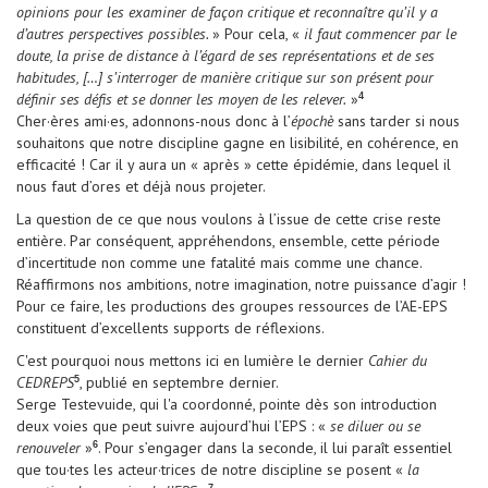
opinions pour les examiner de façon critique et reconnaître qu’il y a
d’autres perspectives possibles.
» Pour cela, «
il faut commencer par le
doute, la prise de distance à l’égard de ses représentations et de ses
habitudes, […] s’interroger de manière critique sur son présent pour
définir ses défis et se donner les moyen de les relever.
»
4
Cher·ères ami·es, adonnons-nous donc à l’
épochè
sans tarder si nous
souhaitons que notre discipline gagne en lisibilité, en cohérence, en
efficacité ! Car il y aura un « après » cette épidémie, dans lequel il
nous faut d’ores et déjà nous projeter.
La question de ce que nous voulons à l’issue de cette crise reste
entière. Par conséquent, appréhendons, ensemble, cette période
d’incertitude non comme une fatalité mais comme une chance.
Réaffirmons nos ambitions, notre imagination, notre puissance d’agir !
Pour ce faire, les productions des groupes ressources de l’AE-EPS
constituent d’excellents supports de réflexions.
C'est pourquoi nous mettons ici en lumière le dernier
Cahier du
CEDREPS
, publié en septembre dernier.
5
Serge Testevuide, qui l'a coordonné, pointe dès son introduction
deux voies que peut suivre aujourd’hui l’EPS : «
se diluer ou se
renouveler
»
. Pour s’engager dans la seconde, il lui paraît essentiel
6
que tou·tes les acteur·trices de notre discipline se posent «
la