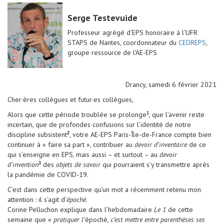
Serge Testevuide
Professeur agrégé d'EPS honoraire à l'UFR
STAPS de Nantes, coordonnateur du
CEDREPS
,
groupe ressource de l'AE-EPS
Drancy, samedi 6 février 2021
Cher·ères collègues et futur·es collègues,
Alors que cette période troublée se prolonge
, que l’avenir reste
1
incertain, que de profondes confusions sur l’identité de notre
discipline subsistent
, votre AE-EPS Paris-Île-de-France compte bien
2
continuer à « faire sa part », contribuer au
devoir d’inventaire
de ce
qui s’enseigne en EPS, mais aussi – et surtout – au
devoir
d’invention
des
objets de savoir
qui pourraient s’y transmettre après
3
la pandémie de COVID-19.
C’est dans cette perspective qu’un mot a récemment retenu mon
attention : il s’agit d’
épochè
.
Corine Pelluchon explique dans l’hebdomadaire
Le 1
de cette
semaine que «
pratiquer l’
épochè
, c’est mettre entre parenthèses ses