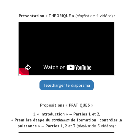
Présentation « THÉORIQUE »
(
playlist
de 4 vidéos) :
Télécharger le diaporama
Propositions
«
PRATIQUES
»
1. «
Introduction
» —
Parties 1
et
2
,
«
Première étape du
continuum
de formation : contrôler la
puissance
» —
Parties 1
,
2
et
3
(
playlist
de 5 vidéos) :