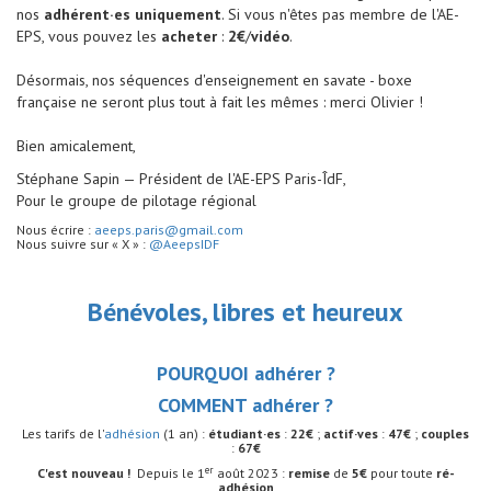
nos
adhérent·es uniquement
. Si vous n'êtes pas membre de l'AE-
EPS, vous pouvez les
acheter
:
2€
/
vidéo
.
Désormais, nos séquences d'enseignement en savate - boxe
française ne seront plus tout à fait les mêmes : merci Olivier !
Bien amicalement,
Stéphane Sapin — Président de l'AE-EPS Paris-ÎdF,
Pour le groupe de pilotage régional
Nous écrire :
aeeps.paris@gmail.com
Nous suivre sur « X » :
@AeepsIDF
Bénévoles, libres et heureux
POURQUOI adhérer ?
COMMENT adhérer ?
Les tarifs de l'
adhésion
(1 an) :
étudiant·es
:
22€
;
actif·ves
:
47€
;
couples
:
67€
er
C'est nouveau !
Depuis le 1
août 2023 :
remise
de
5€
pour toute
ré-
adhésion