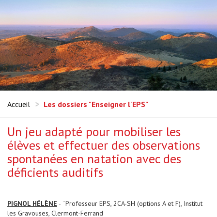
Accueil
Les dossiers "Enseigner l'EPS"
Un jeu adapté pour mobiliser les
élèves et effectuer des observations
spontanées en natation avec des
déficients auditifs
PIGNOL HÉLÈNE
- ¨Professeur EPS, 2CA-SH (options A et F), Institut
les Gravouses, Clermont-Ferrand