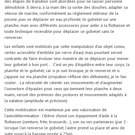
des étapes de transition sont abordées pour ne laisser personne
démobilisé. Il devra, à la main dès la sortie des douches, adapter sa
vitesse de marche, conformément au règlement intérieur de la
piscine, puis se déplacer en eau profonde, le gobelet sur une
planche, mais avec différents accessoires pour aider à la flottaison et
toute technique recevable pour déplacer ce gobelet sans le
renverser.
Les enfants sont mobilisés par cette manipulation d’un objet connu,
certes accessible d’emblée (un verre d’eau) mais pourtant seront
contraints de faire évoluer leur manière de se déplacer pour mener
leur gobelet à bon port... C’est un jeu d’équilibre entre leur corps, la
planche et le gobelet, car si je suis brusque, je le renverse et si
j’appuie sur ma planche (crispation réflexe des débutants), je le fais
couler… La nécessité de ralentir ses mouvements et d’augmenter
l’ouverture d’épaules pour ceux qui tiennent leur planche à deux
mains, seront des prémices des postures et mouvements adaptés à
la natation (amplitude et précision).
Cette mobilisation est maintenue par une valorisation de
l’autodétermination : l’élève choisit son équipement d’aide à la
flottaison (ceinture, frite, brassards…), son ou ses partenaires (par 2 :
lorsque l’un renverse le gobelet, l’autre prend sa place et ainsi de
suite jusqu’à la bassine posée à 25m).