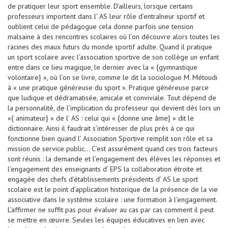
de pratiquer leur sport ensemble. D’ailleurs, lorsque certains
professeurs importent dans l’ AS leur rôle d’entraîneur sportif et
oublient celui de pédagogue cela donne parfois une tension
malsaine à des rencontres scolaires où l’on découvre alors toutes les
racines des maux futurs du monde sportif adulte. Quand il pratique
un sport scolaire avec l’association sportive de son collège un enfant
entre dans ce lieu magique, le dernier avec la « {gymnastique
volontaire} », où l’on se livre, comme le dit la sociologue M. Métoudi
à « une pratique généreuse du sport ». Pratique généreuse parce
que ludique et dédramatisée, amicale et conviviale. Tout dépend de
la personnalité, de l’implication du professeur qui devient dès lors un
«{ animateur} » de l’ AS : celui qui « {donne une âme} » dit le
dictionnaire. Ainsi il faudrait s’intéresser de plus près à ce qui
fonctionne bien quand l’ Association Sportive remplit son rôle et sa
mission de service public… C’est assurément quand ces trois facteurs
sont réunis : la demande et l’engagement des élèves les réponses et
l’engagement des enseignants d’ EPS la collaboration étroite et
engagée des chefs d’établissements présidents d’ AS Le sport
scolaire est le point d’application historique de la présence de la vie
associative dans le système scolaire : une formation à l’engagement.
L’affirmer ne suffit pas pour évaluer au cas par cas comment il peut
se mettre en œuvre. Seules les équipes éducatives en lien avec