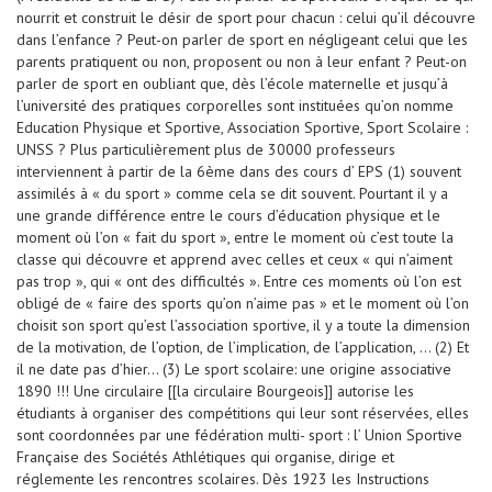
nourrit et construit le désir de sport pour chacun : celui qu’il découvre
dans l’enfance ? Peut-on parler de sport en négligeant celui que les
parents pratiquent ou non, proposent ou non à leur enfant ? Peut-on
parler de sport en oubliant que, dès l’école maternelle et jusqu’à
l’université des pratiques corporelles sont instituées qu’on nomme
Education Physique et Sportive, Association Sportive, Sport Scolaire :
UNSS ? Plus particulièrement plus de 30000 professeurs
interviennent à partir de la 6ème dans des cours d’ EPS (1) souvent
assimilés à « du sport » comme cela se dit souvent. Pourtant il y a
une grande différence entre le cours d’éducation physique et le
moment où l’on « fait du sport », entre le moment où c’est toute la
classe qui découvre et apprend avec celles et ceux « qui n’aiment
pas trop », qui « ont des difficultés ». Entre ces moments où l’on est
obligé de « faire des sports qu’on n’aime pas » et le moment où l’on
choisit son sport qu’est l’association sportive, il y a toute la dimension
de la motivation, de l’option, de l’implication, de l’application, … (2) Et
il ne date pas d’hier… (3) Le sport scolaire: une origine associative
1890 !!! Une circulaire [[la circulaire Bourgeois]] autorise les
étudiants à organiser des compétitions qui leur sont réservées, elles
sont coordonnées par une fédération multi- sport : l’ Union Sportive
Française des Sociétés Athlétiques qui organise, dirige et
réglemente les rencontres scolaires. Dès 1923 les Instructions