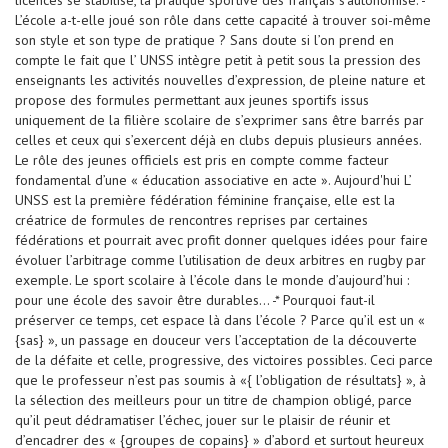
licencés se stabilise, la pratique sportive des français s’autonomise. -*
L’école a-t-elle joué son rôle dans cette capacité à trouver soi-même
son style et son type de pratique ? Sans doute si l’on prend en
compte le fait que l’ UNSS intègre petit à petit sous la pression des
enseignants les activités nouvelles d’expression, de pleine nature et
propose des formules permettant aux jeunes sportifs issus
uniquement de la filière scolaire de s’exprimer sans être barrés par
celles et ceux qui s’exercent déjà en clubs depuis plusieurs années.
Le rôle des jeunes officiels est pris en compte comme facteur
fondamental d’une « éducation associative en acte ». Aujourd'hui L’
UNSS est la première fédération féminine française, elle est la
créatrice de formules de rencontres reprises par certaines
fédérations et pourrait avec profit donner quelques idées pour faire
évoluer l’arbitrage comme l’utilisation de deux arbitres en rugby par
exemple. Le sport scolaire à l’école dans le monde d’aujourd’hui :
pour une école des savoir être durables… -* Pourquoi faut-il
préserver ce temps, cet espace là dans l’école ? Parce qu’il est un «
{sas} », un passage en douceur vers l’acceptation de la découverte
de la défaite et celle, progressive, des victoires possibles. Ceci parce
que le professeur n’est pas soumis à «{ l’obligation de résultats} », à
la sélection des meilleurs pour un titre de champion obligé, parce
qu’il peut dédramatiser l’échec, jouer sur le plaisir de réunir et
d’encadrer des « {groupes de copains} » d’abord et surtout heureux