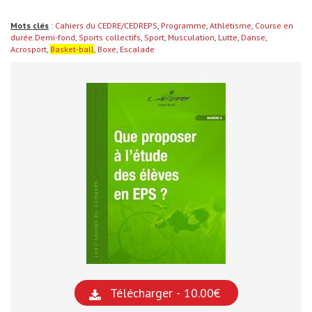
Mots clés
:
Cahiers du CEDRE/CEDREPS
,
Programme
,
Athlétisme
,
Course en
durée.Demi-fond
,
Sports collectifs
,
Sport
,
Musculation
,
Lutte
,
Danse
,
Acrosport
,
Basket-ball
,
Boxe
,
Escalade
Télécharger - 10.00€