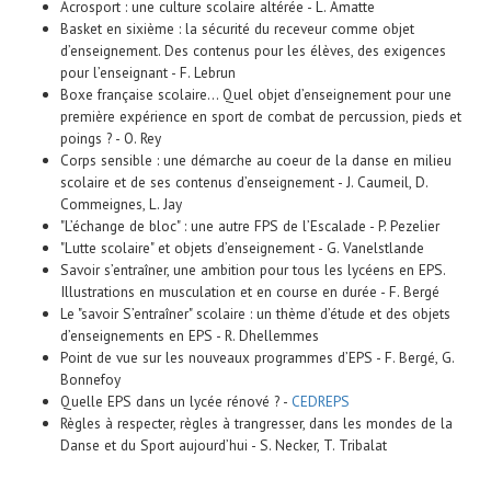
Acrosport : une culture scolaire altérée - L. Amatte
Basket en sixième : la sécurité du receveur comme objet
d’enseignement. Des contenus pour les élèves, des exigences
pour l’enseignant - F. Lebrun
Boxe française scolaire... Quel objet d’enseignement pour une
première expérience en sport de combat de percussion, pieds et
poings ? - O. Rey
Corps sensible : une démarche au coeur de la danse en milieu
scolaire et de ses contenus d’enseignement - J. Caumeil, D.
Commeignes, L. Jay
"L’échange de bloc" : une autre FPS de l’Escalade - P. Pezelier
"Lutte scolaire" et objets d’enseignement - G. Vanelstlande
Savoir s’entraîner, une ambition pour tous les lycéens en EPS.
Illustrations en musculation et en course en durée - F. Bergé
Le "savoir S’entraîner" scolaire : un thème d’étude et des objets
d’enseignements en EPS - R. Dhellemmes
Point de vue sur les nouveaux programmes d’EPS -
F. Bergé, G.
Bonnefoy
Quelle EPS dans un lycée rénové ? -
CEDREPS
Règles à respecter, règles à trangresser, dans les mondes de la
Danse et du Sport aujourd’hui - S. Necker, T. Tribalat