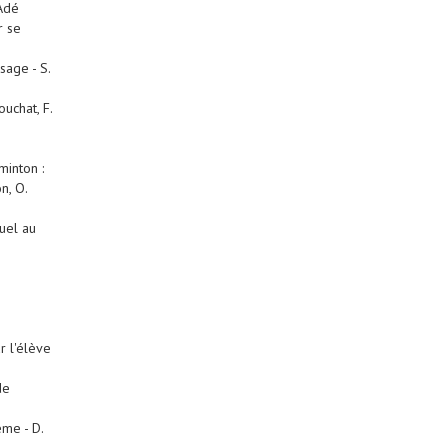
 Adé
r se
sage - S.
uchat, F.
minton :
n, O.
uel au
r l'élève
de
me - D.