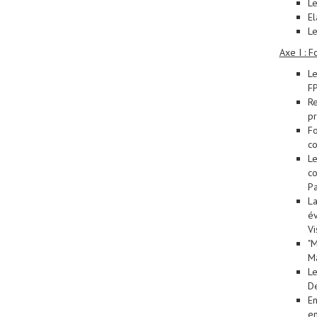
Le
El
Le
Axe I : F
Le
FP
Re
pr
Fo
co
Le
co
Pa
La
év
Vi
"M
Ma
Le
De
En
en