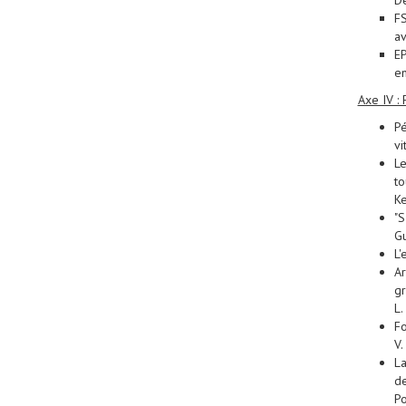
De
FS
av
EP
en
Axe IV :
Pé
vi
Le
to
K
"S
Gu
L'
Ar
gr
L.
Fo
V.
La
de
Po