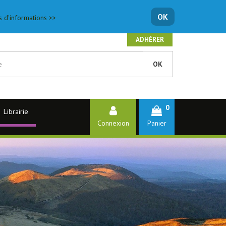
OK
s d'informations >>
ADHÉRER
OK
0
Librairie
Connexion
Panier