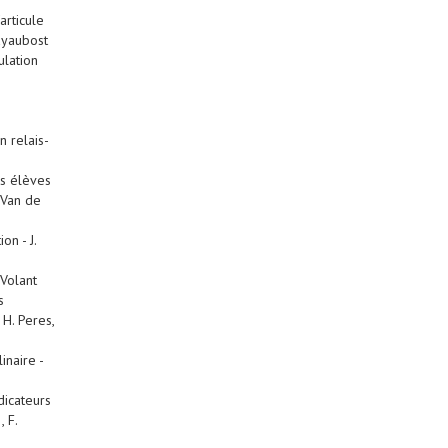
articule
ayaubost
lation
n relais-
es élèves
 Van de
on - J.
 Volant
s
H. Peres,
naire -
dicateurs
 F.