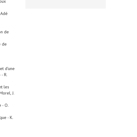
oux
. Adé
on de
e de
et d'une
- R.
nt les
Morel, J.
 - O.
que - K.