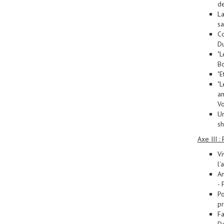
de
La
sa
Co
Du
"L
Bo
"E
"L
an
Vo
Un
sh
Axe III :
Vi
l'
An
- 
Po
pr
Fa