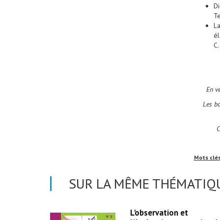
Di
Te
La
él
C.
En v
Les b
C
Mots clé
SUR LA MÊME THÉMATIQU
ribue à la
L'observation et