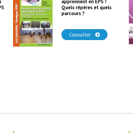
u
apprennent en EPS !
PS
Quels répères et quels
parcours ?
Consulter