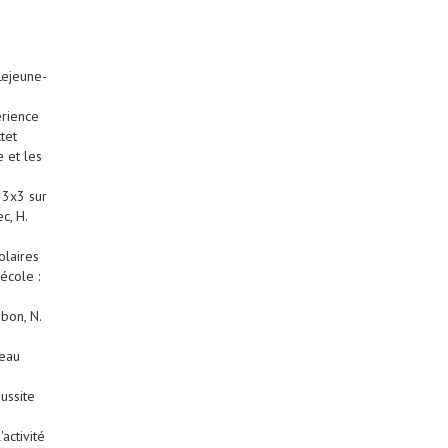
Lejeune-
érience
tet
e et les
 3x3 sur
c, H.
laires
école :
bon, N.
veau
ussite
activité