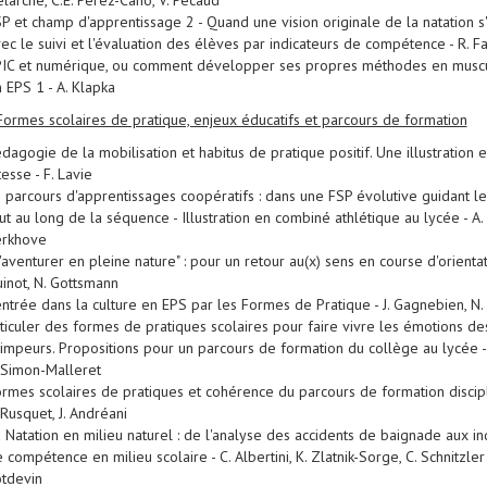
larche, C.E. Perez-Cano, V. Pecaud
P et champ d'apprentissage 2 - Quand une vision originale de la natation s'
ec le suivi et l'évaluation des élèves par indicateurs de compétence - R. F
IC et numérique, ou comment développer ses propres méthodes en muscu
 EPS 1 - A. Klapka
 Formes scolaires de pratique, enjeux éducatifs et parcours de formation
dagogie de la mobilisation et habitus de pratique positif. Une illustration e
tesse - F. Lavie
 parcours d'apprentissages coopératifs : dans une FSP évolutive guidant l
ut au long de la séquence - Illustration en combiné athlétique au lycée - A.
erkhove
'aventurer en pleine nature" : pour un retour au(x) sens en course d'orientati
inot, N. Gottsmann
entrée dans la culture en EPS par les Formes de Pratique - J. Gagnebien, N.
ticuler des formes de pratiques scolaires pour faire vivre les émotions de
impeurs. Propositions pour un parcours de formation du collège au lycée - 
 Simon-Malleret
rmes scolaires de pratiques et cohérence du parcours de formation discipli
 Rusquet, J. Andréani
 Natation en milieu naturel : de l'analyse des accidents de baignade aux in
 compétence en milieu scolaire - C. Albertini, K. Zlatnik-Sorge, C. Schnitzler ,
tdevin