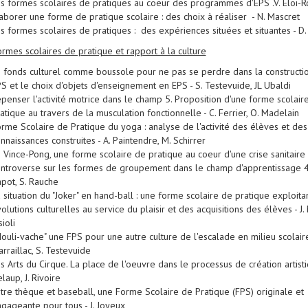
s formes scolaires de pratiques au coeur des programmes d'EPS .V. Eloi-R
aborer une forme de pratique scolaire : des choix à réaliser - N. Mascret
s formes scolaires de pratiques : des expériences situées et situantes - D
ormes scolaires de pratique et rapport à la culture
 fonds culturel comme boussole pour ne pas se perdre dans la constructi
S et le choix d'objets d'enseignement en EPS - S. Testevuide, JL Ubaldi
penser l'activité motrice dans le champ 5. Proposition d'une forme scolair
atique au travers de la musculation fonctionnelle - C. Ferrier, O. Madelain
rme Scolaire de Pratique du yoga : analyse de l'activité des élèves et des
nnaissances construites - A. Paintendre, M. Schirrer
 Vince-Pong, une forme scolaire de pratique au coeur d'une crise sanitaire 
ntroverse sur les formes de groupement dans le champ d'apprentissage 4 
pot, S. Rauche
 situation du "Joker" en hand-ball : une forme scolaire de pratique exploita
olutions culturelles au service du plaisir et des acquisitions des élèves - J. 
sioli
ouli-vache" une FPS pour une autre culture de l'escalade en milieu scolaire
rraillac, S. Testevuide
s Arts du Cirque. La place de l'oeuvre dans le processus de création artisti
laup, J. Rivoire
tre thèque et baseball, une Forme Scolaire de Pratique (FPS) originale et
gageante pour tous - J. Joyeux