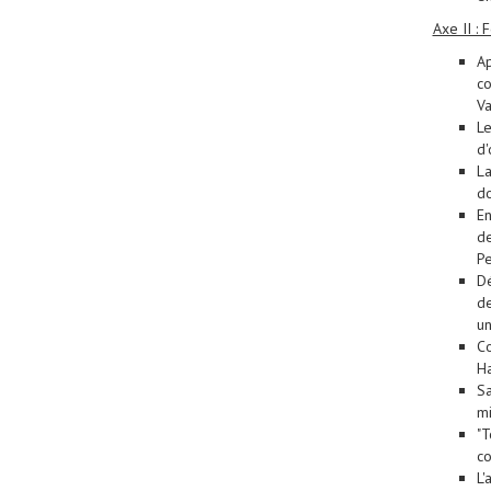
Axe II : 
Ap
co
V
Le
d'
La
do
En
de
P
Dé
de
un
Co
H
Sa
mi
"T
co
L'