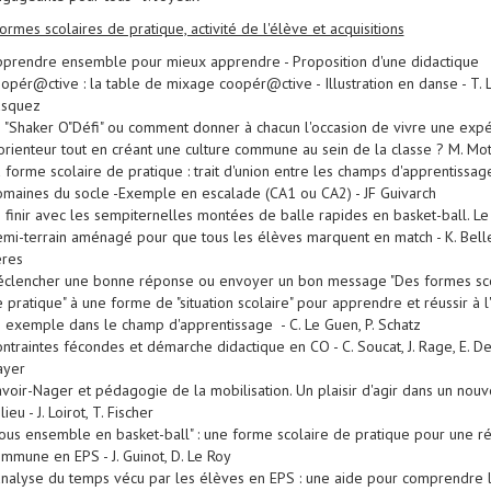
Formes scolaires de pratique, activité de l'élève et acquisitions
prendre ensemble pour mieux apprendre - Proposition d'une didactique
opér@ctive : la table de mixage coopér@ctive - Illustration en danse - T. 
asquez
 "Shaker O"Défi" ou comment donner à chacun l'occasion de vivre une exp
orienteur tout en créant une culture commune au sein de la classe ? M. Mot
 forme scolaire de pratique : trait d'union entre les champs d'apprentissag
maines du socle -Exemple en escalade (CA1 ou CA2) - JF Guivarch
 finir avec les sempiternelles montées de balle rapides en basket-ball. Le
mi-terrain aménagé pour que tous les élèves marquent en match - K. Belle
eres
clencher une bonne réponse ou envoyer un bon message "Des formes sco
 pratique" à une forme de "situation scolaire" pour apprendre et réussir à l'
 exemple dans le champ d'apprentissage - C. Le Guen, P. Schatz
ntraintes fécondes et démarche didactique en CO - C. Soucat, J. Rage, E. De
ayer
voir-Nager et pédagogie de la mobilisation. Un plaisir d'agir dans un nou
lieu - J. Loirot, T. Fischer
ous ensemble en basket-ball" : une forme scolaire de pratique pour une ré
mmune en EPS - J. Guinot, D. Le Roy
analyse du temps vécu par les élèves en EPS : une aide pour comprendre l'