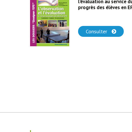
durable
l'évaluation au service d
IENNALE
progrès des élèves en E
Consulter