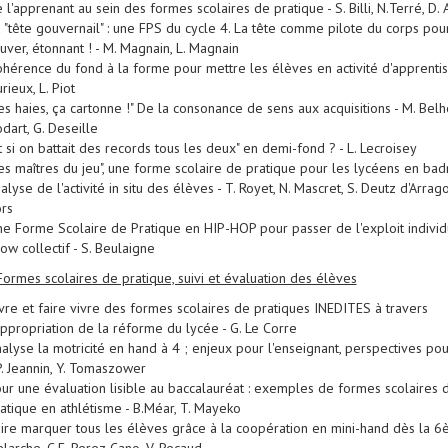
 l'apprenant au sein des formes scolaires de pratique - S. Billi, N.Terré, D.
 "tête gouvernail" : une FPS du cycle 4. La tête comme pilote du corps pou
uver, étonnant ! - M. Magnain, L. Magnain
hérence du fond à la forme pour mettre les élèves en activité d'apprentis
rieux, L. Piot
es haies, ça cartonne !" De la consonance de sens aux acquisitions - M. Belho
dart, G. Deseille
t si on battait des records tous les deux" en demi-fond ? - L. Lecroisey
es maîtres du jeu", une forme scolaire de pratique pour les lycéens en bad
alyse de l'activité in situ des élèves - T. Royet, N. Mascret, S. Deutz d'Arrago
rs
e Forme Scolaire de Pratique en HIP-HOP pour passer de l'exploit individ
ow collectif - S. Beulaigne
 Formes scolaires de pratique, suivi et évaluation des élèves
vre et faire vivre des formes scolaires de pratiques INEDITES à travers
appropriation de la réforme du lycée - G. Le Corre
alyse la motricité en hand à 4 ; enjeux pour l'enseignant, perspectives pou
P. Jeannin, Y. Tomaszower
ur une évaluation lisible au baccalauréat : exemples de formes scolaires 
atique en athlétisme - B.Méar, T. Mayeko
ire marquer tous les élèves grâce à la coopération en mini-hand dès la 6è