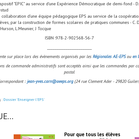
spositif "EPIC" au service d'une Expérience Démocratique de demi-fond - D. 
stud
 collaboration d'une équipe pédagogique EPS au service de la coopératio
èves, par la construction de formes scolaires de pratiques communes - C. D
 Hurson, L.Meunier, J Tocque
ISBN :978-2-902568-56-7
________________________
ente sur place lors des évènements organisés par les
Régionales AE-EPS
ou
en 
ons de commande administratifs sont acceptés ainsi que les commandes par co
postal
orrespondant :
jean-yves.carn@aeeps.org
(24 rue Clement Ader - 29820 Guiler
s
:
Dossier 'Enseigner l'EPS'
E...
Pour que tous les élèves