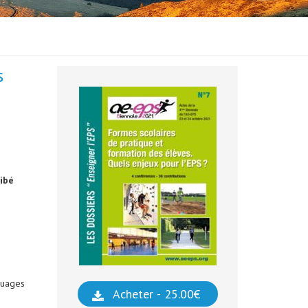
s
ibé
suages
Acheter - 25.00€