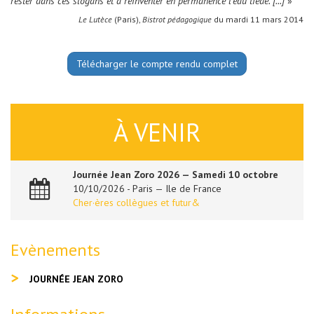
rester dans ces slogans et à réinventer en permanence l’eau tiède. [...]
»
Le Lutèce
(Paris),
Bistrot pédagogique
du mardi 11 mars 2014
Télécharger le compte rendu complet
À VENIR
Journée Jean Zoro 2026 — Samedi 10 octobre
10/10/2026 - Paris — Ile de France
Cher·ères collègues et futur&
Evènements
JOURNÉE JEAN ZORO