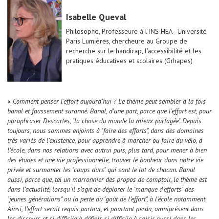
Isabelle Queval
Philosophe, Professeure à l'INS HEA - Université
Paris Lumières, chercheure au Groupe de
recherche sur le handicap, l'accessibilité et les
pratiques éducatives et scolaires (Grhapes)
«
Comment penser l’effort aujourd’hui ? Le thème peut sembler à la fois
banal et faussement suranné. Banal, d’une part, parce que l’effort est, pour
paraphraser Descartes, "la chose du monde la mieux partagée". Depuis
toujours, nous sommes enjoints à "faire des efforts", dans des domaines
très variés de l’existence, pour apprendre à marcher ou faire du vélo, à
l’école, dans nos relations avec autrui puis, plus tard, pour mener à bien
des études et une vie professionnelle, trouver le bonheur dans notre vie
privée et surmonter les "coups durs" qui sont le lot de chacun. Banal
aussi, parce que, tel un marronnier des propos de comptoir, le thème est
dans l’actualité, lorsqu’il s’agit de déplorer le "manque d’efforts" des
"jeunes générations" ou la perte du "goût de l’effort", à l’école notamment.
Ainsi, l’effort serait requis partout, et pourtant perdu, omniprésent dans
les discours et si difficile à définir, si difficile à saisir aussi dans les