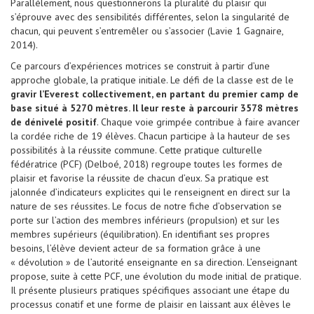
Parallèlement, nous questionnerons la pluralité du plaisir qui
s’éprouve avec des sensibilités différentes, selon la singularité de
chacun, qui peuvent s’entremêler ou s’associer (Lavie 1 Gagnaire,
2014).
Ce parcours d’expériences motrices se construit à partir d’une
approche globale, la pratique initiale. Le défi de la classe est de le
gravir l’Everest collectivement, en partant du premier camp de
base situé à 5270 mètres. Il leur reste à parcourir 3578 mètres
de dénivelé positif
. Chaque voie grimpée contribue à faire avancer
la cordée riche de 19 élèves. Chacun participe à la hauteur de ses
possibilités à la réussite commune. Cette pratique culturelle
fédératrice (PCF) (Delboé, 2018) regroupe toutes les formes de
plaisir et favorise la réussite de chacun d’eux. Sa pratique est
jalonnée d’indicateurs explicites qui le renseignent en direct sur la
nature de ses réussites. Le focus de notre fiche d’observation se
porte sur l’action des membres inférieurs (propulsion) et sur les
membres supérieurs (équilibration). En identifiant ses propres
besoins, l’élève devient acteur de sa formation grâce à une
« dévolution » de l’autorité enseignante en sa direction. L’enseignant
propose, suite à cette PCF, une évolution du mode initial de pratique.
Il présente plusieurs pratiques spécifiques associant une étape du
processus conatif et une forme de plaisir en laissant aux élèves le