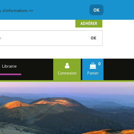
OK
s d'informations >>
ADHÉRER
OK
0
Librairie
Connexion
Panier