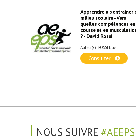
 : «
Apprendre à s'entrainer 
r de la
milieu scolaire - Vers
chel
quelles compétences en
course et en musculatio
? - David Rossi
Auteur(s)
: ROSSI David
Consulter
NOUS SUIVRE
#AEEPS