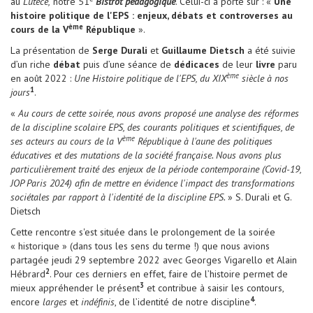
au
Lutèce,
notre 51
Bistrot pédagogique
. Celui-ci a porté sur : «
Une
histoire politique de l'EPS : enjeux, débats et controverses au
ème
cours de la V
République
».
La présentation de
Serge Durali
et
Guillaume Dietsch
a été suivie
d’un riche
débat
puis d’une séance de
dédicaces
de leur
livre
paru
ème
en août 2022 :
Une Histoire politique de l'EPS, du XIX
siècle à nos
1
jours
.
«
Au cours de cette soirée, nous avons proposé une analyse des réformes
de la discipline scolaire EPS, des courants politiques et scientifiques, de
ème
ses acteurs au cours de la V
République à l'aune des politiques
éducatives et des mutations de la société française. Nous avons plus
particulièrement traité des enjeux de la période contemporaine (Covid-19,
JOP Paris 2024) afin de mettre en évidence l'impact des transformations
sociétales par rapport à l'identité de la discipline EPS.
» S. Durali et G.
Dietsch
Cette rencontre s'est située dans le prolongement de la soirée
« historique » (dans tous les sens du terme !) que nous avions
partagée jeudi 29 septembre 2022 avec Georges Vigarello et Alain
2
Hébrard
. Pour ces derniers en effet, faire de l’histoire permet de
3
mieux appréhender le présent
et contribue à saisir les contours,
4
encore
larges
et
indéfinis
, de l’identité de notre discipline
.