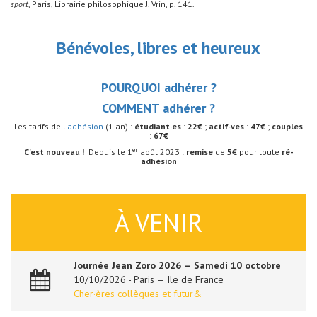
sport
, Paris, Librairie philosophique J. Vrin, p. 141.
Bénévoles, libres et heureux
POURQUOI adhérer ?
COMMENT adhérer ?
Les tarifs de l'
adhésion
(1 an) :
étudiant·es
:
22€
;
actif·ves
:
47€
;
couples
:
67€
er
C'est nouveau !
Depuis le 1
août 2023 :
remise
de
5€
pour toute
ré-
adhésion
À VENIR
Journée Jean Zoro 2026 — Samedi 10 octobre
10/10/2026 - Paris — Ile de France
Cher·ères collègues et futur&