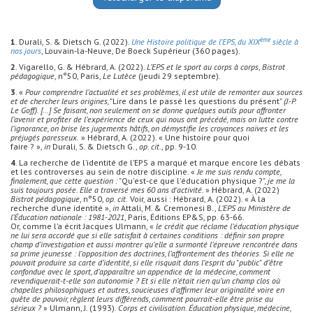
ème
1
. Durali, S. & Dietsch G. (2022).
Une Histoire politique de l'EPS, du XIX
siècle à
nos jours
, Louvain-la-Neuve, De Boeck Supérieur (360 pages).
2
. Vigarello, G. & Hébrard, A. (2022).
L’EPS et le sport au corps à corps
,
Bistrot
pédagogique
, n°50, Paris,
Le Lutèce
(jeudi 29 septembre).
3
. «
Pour comprendre l’actualité et ses problèmes, il est utile de remonter aux sources
et de chercher leurs origines, "
Lire dans le passé les questions du présent
" (J.-P.
Le Goff). […] Se faisant, non seulement on se donne quelques outils pour affronter
l’avenir et profiter de l’expérience de ceux qui nous ont précédé, mais on lutte contre
l’ignorance, on brise les jugements hâtifs, on démystifie les croyances naïves et les
préjugés paresseux.
» Hébrard, A. (2022). « Une histoire pour quoi
faire ? »,
in
Durali, S. & Dietsch G.,
op. cit.
, pp. 9-10.
4
. La recherche de l’identité de l’EPS a marqué et marque encore les débats
et les controverses au sein de notre discipline. «
Je me suis rendu compte,
finalement, que cette question : "
Qu'est-ce que l'éducation physique ?
", je me la
suis toujours posée. Elle a traversé mes 60 ans d'activité
. » Hébrard, A. (2022)
Bistrot pédagogique
, n°50,
op. cit.
Voir, aussi : Hébrard, A. (2022). « À la
recherche d’une identité »,
in
Attali, M. & Cremonesi B.,
L’EPS au Ministère de
l’Éducation nationale : 1981-2021
, Paris, Éditions EP&S, pp. 63-66.
Or, comme l’a écrit Jacques Ulmann, «
le crédit que réclame l’éducation physique
ne lui sera accordé que si elle satisfait à certaines conditions : définir son propre
champ d’investigation et aussi montrer qu’elle a surmonté l’épreuve rencontrée dans
sa prime jeunesse : l’opposition des doctrines, l’affrontement des théories. Si elle ne
pouvait produire sa carte d’identité, si elle risquait dans l’esprit du "public" d’être
confondue avec le sport, d’apparaître un appendice de la médecine, comment
revendiquerait-t-elle son autonomie ? Et si elle n’était rien qu’un champ clos où
chapelles philosophiques et autres, soucieuses d’affirmer leur originalité voire en
quête de pouvoir, règlent leurs différends, comment pourrait-elle être prise au
sérieux ?
» Ulmann, J. (1993).
Corps et civilisation. Éducation physique, médecine,