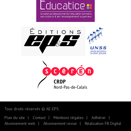
Tous droits réservés © AE-EPS
Plan du site
Contact
Mentions légales
Adhérer
Abonnement web
Abonnement revue
Réalisation FB Digital