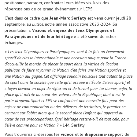
positionner, partager, confronter leurs idées vis-à-vis des
répercussions de ce grand événement sur l'EPS.
C'est dans ce cadre que
Jean-Marc Serfaty
est venu ouvrir jeudi 28
septembre, au
Lutèce
, notre année associative 2023-2024. Sa
présentation «
Visions et enjeux des Jeux Olympiques et
Paralympiques et de leur héritage
» a été suivie de riches
échanges.
«
Les Jeux Olympiques et Paralympiques sont à la fois un évènement
sportif de classe internationale et une occasion unique pour la France
d’accueillir le monde, de placer le sport dans la vitrine de l’action
publique, de faire rayonner la Nation, d’en faire une Nation sportive et
une Nation qui gagne. Cet affichage soudain bouscule tout autant la place
du sport dans la société que celle qu’il occupe à l’École. L’élève sportif et
citoyen devient un objet de réflexion et de travail pour lui donner, enfin, la
place qu’il mérite au cœur des valeurs de la République, dont il est le
porte-drapeau.
Sport et EPS se confrontent une nouvelle fois pour des
enjeux de communication ou des défenses de territoires, le premier se
centrant sur l’objet alors que le second place l’enfant qui apprend au
cœur de ses préoccupations. Quel héritage restera-t-il de tout cela, pour
l’élève comme pour la Nation ?
» J.-M. Serfaty
Vous trouverez ci-dessous les
vidéos
et le
diaporama-support
de