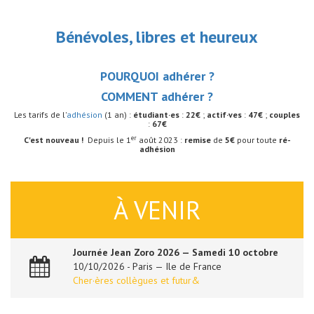
Bénévoles, libres et heureux
POURQUOI adhérer ?
COMMENT adhérer ?
Les tarifs de l'
adhésion
(1 an) :
étudiant·es
:
22€
;
actif·ves
:
47€
;
couples
:
67€
er
C'est nouveau !
Depuis le 1
août 2023 :
remise
de
5€
pour toute
ré-
adhésion
À VENIR
Journée Jean Zoro 2026 — Samedi 10 octobre
10/10/2026 - Paris — Ile de France
Cher·ères collègues et futur&